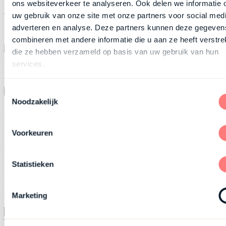
ons websiteverkeer te analyseren. Ook delen we informatie 
Anmelden
uw gebruik van onze site met onze partners voor social medi
adverteren en analyse. Deze partners kunnen deze gegeven
Für unseren Newsletter
combineren met andere informatie die u aan ze heeft verstrek
die ze hebben verzameld op basis van uw gebruik van hun
Name
services.
E-mailaddress
Ich bin einverstanden mit der
Privacy policy
Toestemmingsselectie
Einschreiben
×
Noodzakelijk
Plan je event
Voorkeuren
Stel zelf je event samen. Daarna nemen we contact met je op om
beschikbaarheid en het programma te bespreken.
Statistieken
Soort evenement
Aantal personen
Kies uw datum
Marketing
Naam
Telefoonnummer