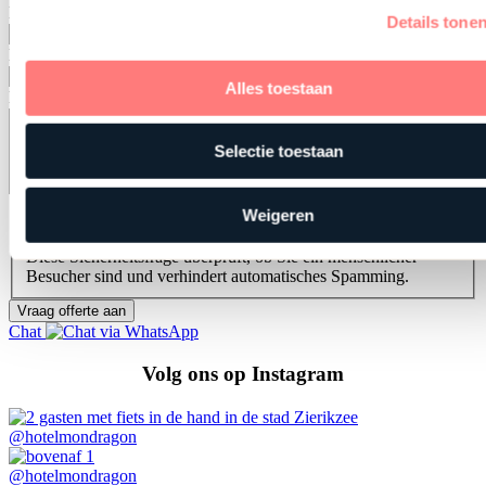
Email
Details tone
Bedrijfsnaam
Alles toestaan
Eventuele opmerkingen of vragen
Selectie toestaan
Ik ga akkoord met de
privacy policy
Weigeren
CAPTCHA
Diese Sicherheitsfrage überprüft, ob Sie ein menschlicher
Besucher sind und verhindert automatisches Spamming.
Chat
Volg ons op Instagram
@hotelmondragon
@hotelmondragon