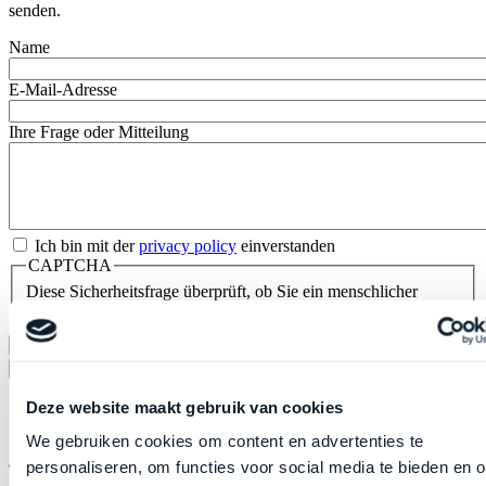
senden.
Name
E-Mail-Adresse
Ihre Frage oder Mitteilung
Ich bin mit der
privacy policy
einverstanden
CAPTCHA
Diese Sicherheitsfrage überprüft, ob Sie ein menschlicher
Besucher sind und verhindert automatisches Spamming.
Locate
Deze website maakt gebruik van cookies
51.648232522901, 3.9248327854684
We gebruiken cookies om content en advertenties te
SCHRIJF JE IN
You've Got Mail
personaliseren, om functies voor social media te bieden en 